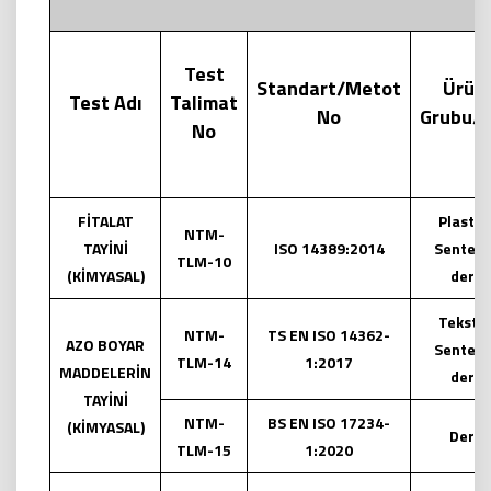
Test
Standart/Metot
Ürün
Test Adı
Talimat
No
Grubu/A
No
FİTALAT
Plastik,
NTM-
TAYİNİ
ISO 14389:2014
Senteti
TLM-10
(KİMYASAL)
deri
Tekstil,
NTM-
TS EN ISO 14362-
AZO BOYAR
Senteti
TLM-14
1:2017
MADDELERİN
deri
TAYİNİ
NTM-
BS EN ISO 17234-
(KİMYASAL)
Deri
TLM-15
1:2020