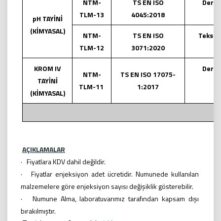
NTM-
TS EN ISO
Deri
TLM-13
4045:2018
pH TAYİNİ
(KİMYASAL)
NTM-
TS EN ISO
Tekstil
TLM-12
3071:2020
KROM IV
Deri
NTM-
TS EN ISO 17075-
TAYİNİ
TLM-11
1:2017
(KİMYASAL)
AÇIKLAMALAR
· Fiyatlara KDV dahil değildir.
· Fiyatlar enjeksiyon adet ücretidir. Numunede kullanılan
malzemelere göre enjeksiyon sayısı değişiklik gösterebilir.
· Numune Alma, laboratuvarımız tarafından kapsam dışı
bırakılmıştır.