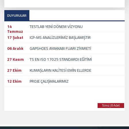
DUYURULAR
14
TESTLAB YENİ DÖNEM VİZYONU
Temmuz
17 Şubat
ICP-MS ANALİZLERİMİZ BAŞLAMIŞTIR
06 Aralık
GAPSHOES AYAKKABI FUARI ZİYARETİ
27 Kasım
TS EN ISO 17025 STANDARDI EĞİTİMİ
27 Ekim
KUMAŞLARIN KALİTESİ EMİN ELLERDE
12 Ekim
PROJE ÇALIŞMALARIMIZ
Tümü | 8 Adet